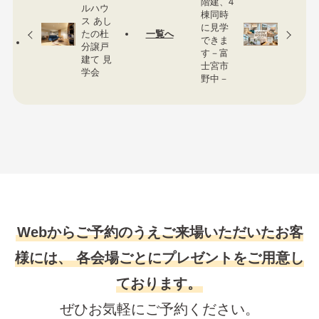
階建、4
ルハウ
棟同時
ス あし
に見学
たの杜
一覧へ
できま
分譲戸
す－富
建て 見
士宮市
学会
野中－
Webからご予約のうえご来場いただいたお客
様には、
各会場ごとにプレゼントをご用意し
ております。
ぜひお気軽にご予約ください。