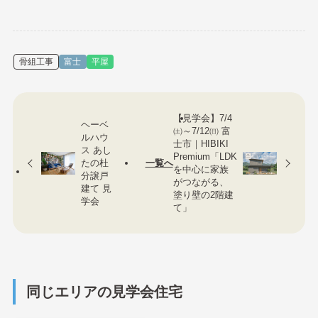
骨組工事
富士
平屋
【見学会】7/4
ヘーベ
㈯～7/12㈰ 富
ルハウ
士市｜HIBIKI
ス あし
Premium「LDK
たの杜
一覧へ
を中心に家族
分譲戸
がつながる、
建て 見
塗り壁の2階建
学会
て」
同じエリアの見学会住宅