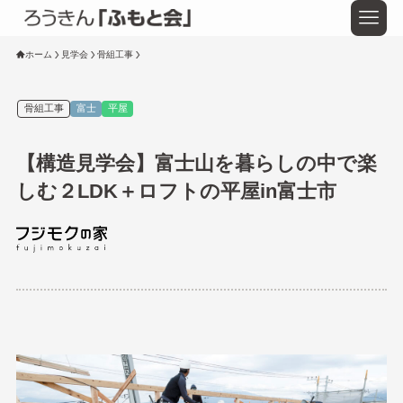
ホーム
見学会
骨組工事
骨組工事
富士
平屋
【構造見学会】富士山を暮らしの中で楽
しむ２LDK＋ロフトの平屋in富士市