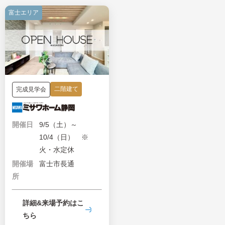
富士エリア
二階建て
完成見学会
開催日
9/5（土）～
10/4（日） ※
火・水定休
開催場
富士市長通
所
詳細&来場予約はこ
ちら